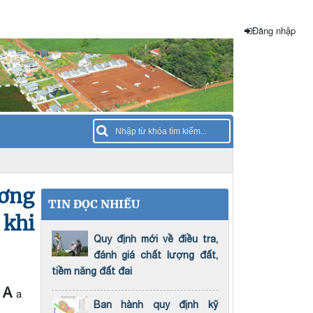
Đăng nhập
ương
TIN ĐỌC NHIỀU
 khi
Quy định mới về điều tra,
đánh giá chất lượng đất,
tiềm năng đất đai
A
a
Ban hành quy định kỹ