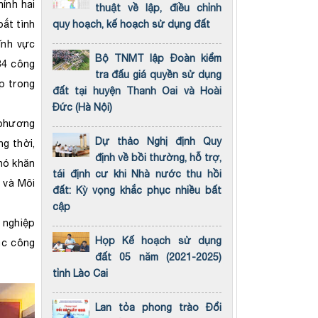
hính hai
thuật về lập, điều chỉnh
ắt tình
quy hoạch, kế hoạch sử dụng đất
ĩnh vực
Bộ TNMT lập Đoàn kiểm
34 công
tra đấu giá quyền sử dụng
p trong
đất tại huyện Thanh Oai và Hoài
Đức (Hà Nội)
 phương
Dự thảo Nghị định Quy
g thời,
định về bồi thường, hỗ trợ,
hó khăn
tái định cư khi Nhà nước thu hồi
 và Môi
đất: Kỳ vọng khắc phục nhiều bất
cập
 nghiệp
Họp Kế hoạch sử dụng
ác công
đất 05 năm (2021-2025)
tỉnh Lào Cai
Lan tỏa phong trào Đổi