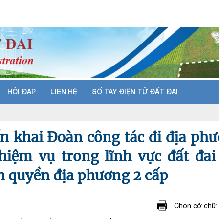
HỎI ĐÁP
LIÊN HỆ
SỔ TAY ĐIỆN TỬ ĐẤT ĐAI
ển khai Đoàn công tác đi địa ph
hiệm vụ trong lĩnh vực đất đai
h quyền địa phương 2 cấp
Chọn cỡ chữ